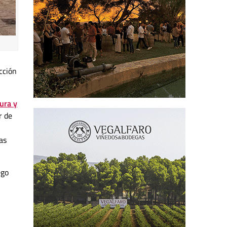
cción
ura y
r de
as
ego