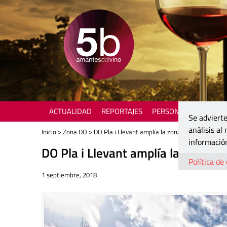
ACTUALIDAD
REPORTAJES
PERSONAJES
ENOTU
Se advierte
análisis al
Inicio
>
Zona DO
> DO Pla i Llevant amplía la zona de producción
información
DO Pla i Llevant amplía la zona d
Política de
1 septiembre, 2018