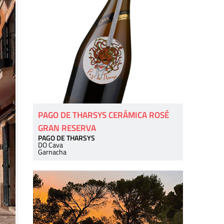
PAGO DE THARSYS CERÁMICA ROSÉ
GRAN RESERVA
PAGO DE THARSYS
DO Cava
Garnacha