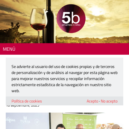
MENÚ
Inicio
>
Gastronomía
> D*na Festival convertirá Dénia en un gran
escenario donde arte y gastronomía se darán la mano
Se advierte al usuario del uso de cookies propias y de terceros
de personalización y de análisis al navegar por esta página web
D*na Festival convertirá Dénia en un
para mejorar nuestros servicios y recopilar información
gran escenario donde arte y
estrictamente estadística de la navegación en nuestro sitio
gastronomía se darán la mano
web.
Política de cookies
Acepto
·
No acepto
16 septiembre, 2025