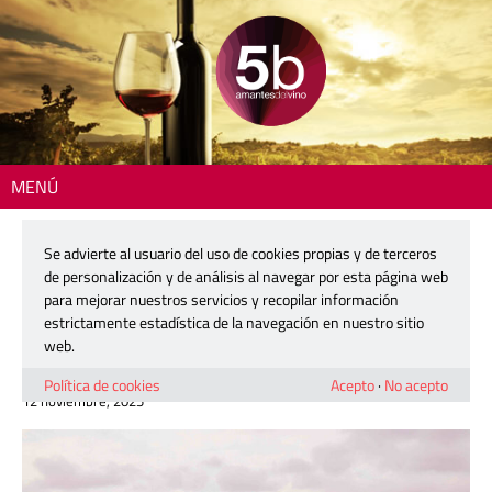
MENÚ
Inicio
>
Zona DO
> Coviñas se une a la marca ‘Producto Cooperativo’,
celebrando 60 años de cooperación y compromiso
Se advierte al usuario del uso de cookies propias y de terceros
de personalización y de análisis al navegar por esta página web
Coviñas se une a la marca ‘Producto
para mejorar nuestros servicios y recopilar información
Cooperativo’, celebrando 60 años de
estrictamente estadística de la navegación en nuestro sitio
cooperación y compromiso
web.
Política de cookies
Acepto
·
No acepto
12 noviembre, 2025