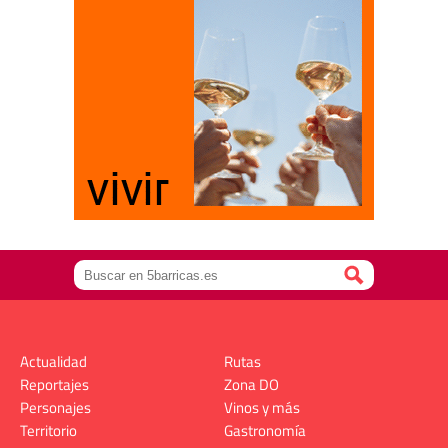
Actualidad
Rutas
Reportajes
Zona DO
Personajes
Vinos y más
Territorio
Gastronomía