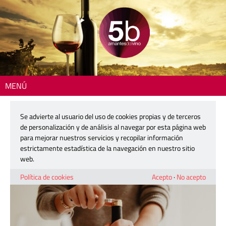
MENÚ
Inicio
>
Actualidad
> Coviñas celebra el Día Mundial del Vino Tinto con
Veterum Tinajas
Se advierte al usuario del uso de cookies propias y de terceros
de personalización y de análisis al navegar por esta página web
Coviñas celebra el Día Mundial del
para mejorar nuestros servicios y recopilar información
Vino Tinto con Veterum Tinajas
estrictamente estadística de la navegación en nuestro sitio
web.
27 noviembre, 2024
Política de cookies
Acepto
·
No acepto