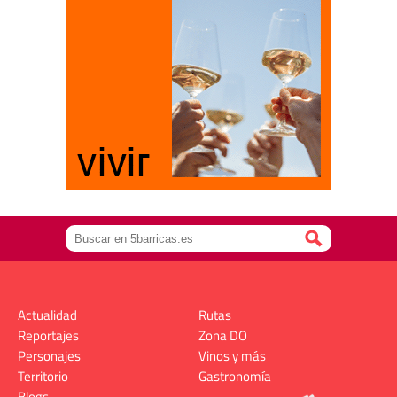
Actualidad
Rutas
Reportajes
Zona DO
Personajes
Vinos y más
Territorio
Gastronomía
Blogs