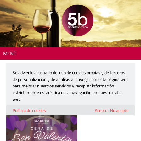
MENÚ
Inicio
> Cena San Valentin 14 febrero-600×800
Se advierte al usuario del uso de cookies propias y de terceros
Cena San Valentin 14 febrero-
de personalización y de análisis al navegar por esta página web
600×800
para mejorar nuestros servicios y recopilar información
estrictamente estadística de la navegación en nuestro sitio
web.
9 febrero, 2026
Política de cookies
Acepto
·
No acepto