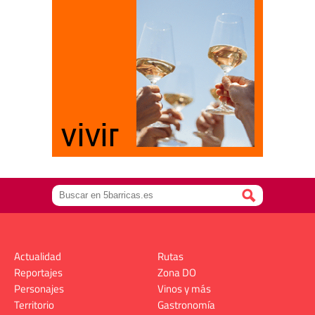
Actualidad
Rutas
Reportajes
Zona DO
Personajes
Vinos y más
Territorio
Gastronomía