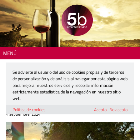
MENÚ
Inicio
>
Actualidad
> Cata Acústica en Vera de Estenas: una perfecta
armonía en un entorno incomparable
Se advierte al usuario del uso de cookies propias y de terceros
de personalización y de análisis al navegar por esta página web
Cata Acústica en Vera de Estenas:
para mejorar nuestros servicios y recopilar información
una perfecta armonía en un entorno
estrictamente estadística de la navegación en nuestro sitio
incomparable
web.
Política de cookies
Acepto
·
No acepto
4 septiembre, 2024