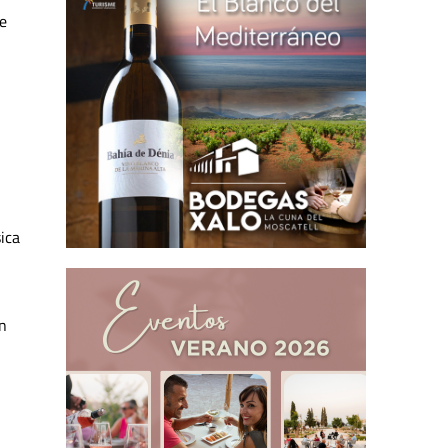
je
ica
en