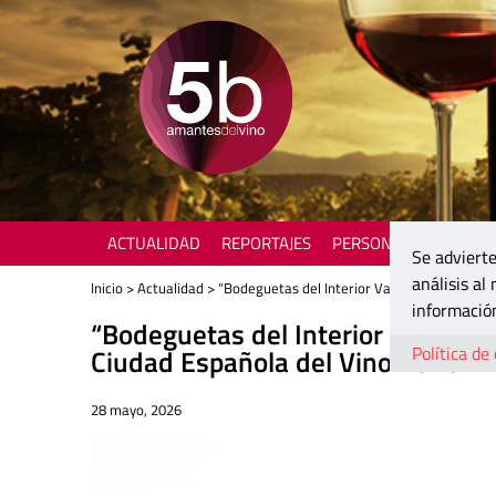
ACTUALIDAD
REPORTAJES
PERSONAJES
ENOTU
Se advierte
análisis al
Inicio
>
Actualidad
> “Bodeguetas del Interior Valenciano” echa 
información
“Bodeguetas del Interior Valenci
Política de
Ciudad Española del Vino 2026
28 mayo, 2026