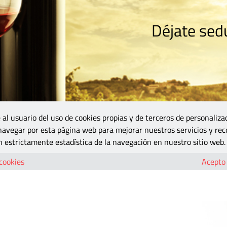
Déjate sedu
RISMO
ZONA DO
VINOS Y MÁS
GASTRONOMÍA
BLOGS
5B
 al usuario del uso de cookies propias y de terceros de personaliza
 navegar por esta página web para mejorar nuestros servicios y rec
a andar con un tardeo en Requena Ciudad Española del Vino 2026
 estrictamente estadística de la navegación en nuestro sitio web.
ano” echa a andar con un tardeo en Reque
 cookies
Acepto