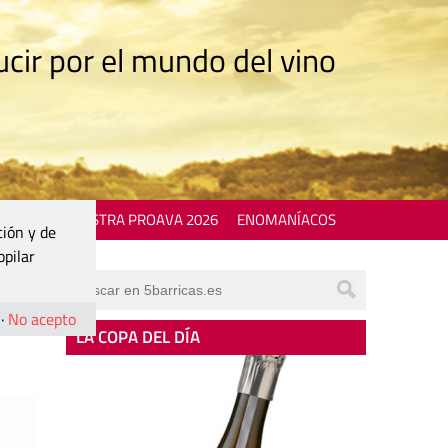
cir por el mundo del vino
 EVENTS
MOSTRA PROAVA 2026
ENOMANÍACOS
ción y de
opilar
na
·
No acepto
LA COPA DEL DÍA