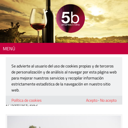
MENÚ
Inicio
>
Reportajes
> Bodegas Vibe: un faro de autenticidad para
defender el potencial de lo autóctono
Se advierte al usuario del uso de cookies propias y de terceros
de personalización y de análisis al navegar por esta página web
Bodegas Vibe: un faro de
para mejorar nuestros servicios y recopilar información
autenticidad para defender el
estrictamente estadística de la navegación en nuestro sitio
potencial de lo autóctono
web.
Política de cookies
Acepto
·
No acepto
27 noviembre, 2023