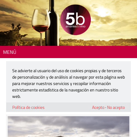
MENÚ
Inicio
>
Actualidad
> Bodegas Sinarcas: el proyecto de un pueblo unido
por el vino
Se advierte al usuario del uso de cookies propias y de terceros
de personalización y de análisis al navegar por esta página web
Bodegas Sinarcas: el proyecto de un
para mejorar nuestros servicios y recopilar información
pueblo unido por el vino
estrictamente estadística de la navegación en nuestro sitio
web.
1 diciembre, 2023
Política de cookies
Acepto
·
No acepto