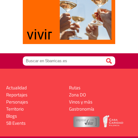
Actualidad
Rutas
Reportajes
Zona DO
Personajes
Vinos y más
Territorio
Gastronomía
Blogs
5B Events