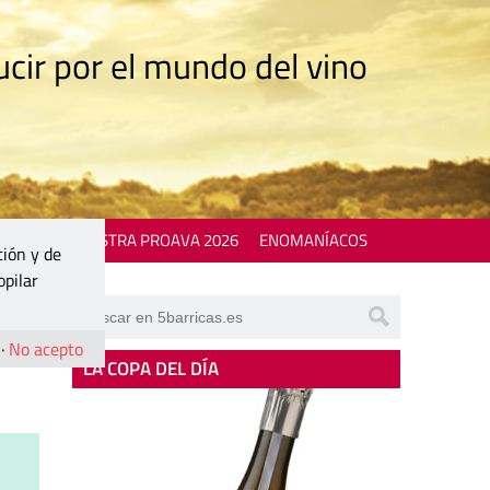
cir por el mundo del vino
 EVENTS
MOSTRA PROAVA 2026
ENOMANÍACOS
ción y de
opilar
ción
·
No acepto
LA COPA DEL DÍA