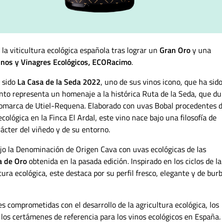
la viticultura ecológica española tras lograr un
Gran Oro
y una
Vinos y Vinagres Ecológicos, ECORacimo
.
a sido
La Casa de la Seda 2022
, uno de sus vinos icono, que ha sid
tinto representa un homenaje a la histórica Ruta de la Seda, que d
a comarca de Utiel-Requena. Elaborado con uvas Bobal procedentes 
ológica en la Finca El Ardal, este vino nace bajo una filosofía de
ácter del viñedo y de su entorno.
ajo la Denominación de Origen Cava con uvas ecológicas de las
a de Oro
obtenida en la pasada edición. Inspirado en los ciclos de la
tura ecológica, este destaca por su perfil fresco, elegante y de bur
es comprometidas con el desarrollo de la agricultura ecológica, los
os certámenes de referencia para los vinos ecológicos en España.