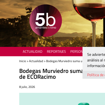
ACTUALIDAD
REPORTAJES
PERSONAJES
ENOTU
Se advierte
análisis al
Inicio
>
Actualidad
> Bodegas Murviedro suma un Gran Oro y una M
información
Bodegas Murviedro suma un Gran O
Política de
de ECORacimo
8 julio, 2026