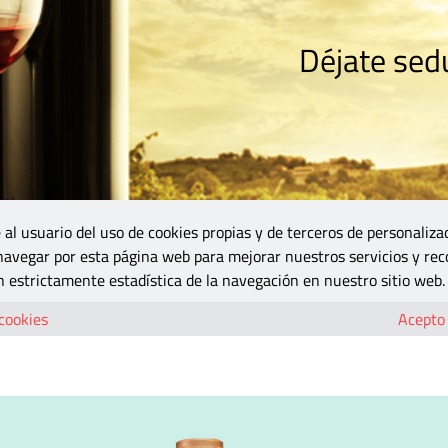
Déjate sedu
RISMO
ZONA DO
VINOS Y MÁS
GASTRONOMÍA
BLOGS
5B
 al usuario del uso de cookies propias y de terceros de personaliza
 navegar por esta página web para mejorar nuestros servicios y rec
edalla de Oro en la XXVII edición de ECORacimo
 estrictamente estadística de la navegación en nuestro sitio web.
ro y una Medalla de Oro en la XXVII edi
 cookies
Acepto