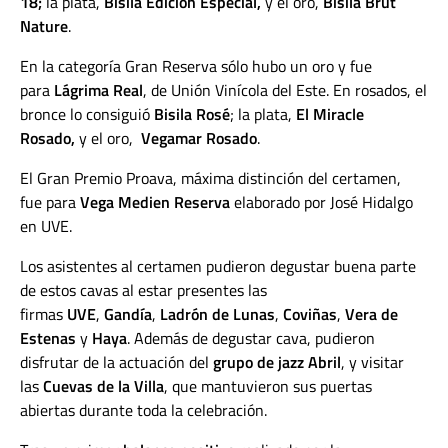
18;
la plata,
Bisila Edición Especial,
y el oro,
Bisila Brut
Nature
.
En la categoría Gran Reserva sólo hubo un oro y fue
para
Lágrima Real
, de Unión Vinícola del Este. En rosados, el
bronce lo consiguió
Bisila Rosé
; la
plata,
El Miracle
Rosado,
y el oro,
Vegamar Rosado
.
El Gran Premio Proava, máxima distinción del certamen,
fue para
Vega Medien Reserva
elaborado por José Hidalgo
en UVE.
Los asistentes al certamen pudieron degustar buena parte
de estos cavas al estar presentes las
firmas
UVE
,
Gandía
,
Ladrón de Lunas
,
Coviñas
,
Vera de
Estenas
y
Haya
. Además de degustar cava, pudieron
disfrutar de la actuación del
grupo de jazz Abril
, y visitar
las
Cuevas de la Villa
, que mantuvieron sus puertas
abiertas durante toda la celebración.