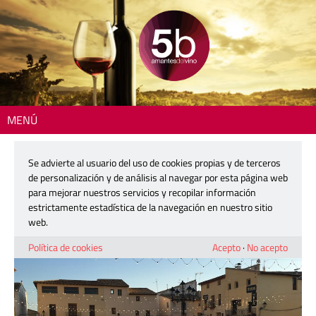
MENÚ
Inicio
>
El Guardián de la Viña
> La gamba de Dénia y el cava de Requena
Se advierte al usuario del uso de cookies propias y de terceros
La gamba de Dénia y el cava de
de personalización y de análisis al navegar por esta página web
Requena
para mejorar nuestros servicios y recopilar información
estrictamente estadística de la navegación en nuestro sitio
web.
Política de cookies
Acepto
·
No acepto