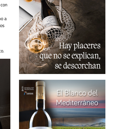
 con
no a
los
to.