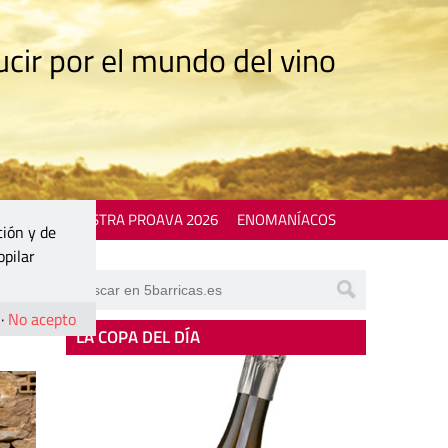
cir por el mundo del vino
 EVENTS
MOSTRA PROAVA 2026
ENOMANÍACOS
ción y de
opilar
ña”
·
No acepto
LA COPA DEL DÍA