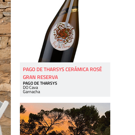
PAGO DE THARSYS CERÁMICA ROSÉ
GRAN RESERVA
PAGO DE THARSYS
DO Cava
Garnacha