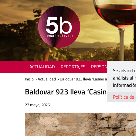
ACTUALIDAD
REPORTAJES
PERSONAJES
ENOTU
Se advierte
análisis al
Inicio
>
Actualidad
> Baldovar 923 lleva ‘Casino a Sorbos’ a las a
información
Baldovar 923 lleva ‘Casino a Sorb
Política de
27 mayo, 2026