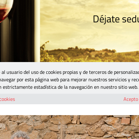
Déjate sedu
RISMO
ZONA DO
VINOS Y MÁS
GASTRONOMÍA
BLOGS
5B
 al usuario del uso de cookies propias y de terceros de personaliza
 navegar por esta página web para mejorar nuestros servicios y rec
lturas con sus “Vinos de montaña”
 estrictamente estadística de la navegación en nuestro sitio web.
os’ a las alturas con sus “Vinos de monta
 cookies
Acepto