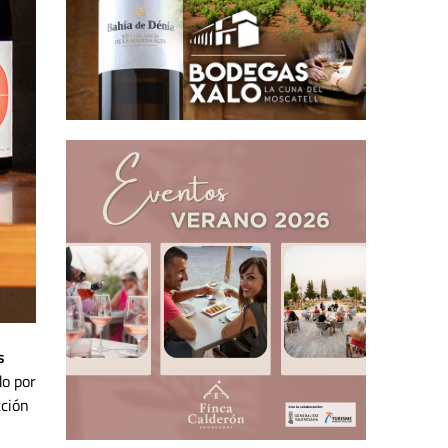
s
do por
cción