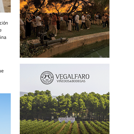
ción
e
mina
ue