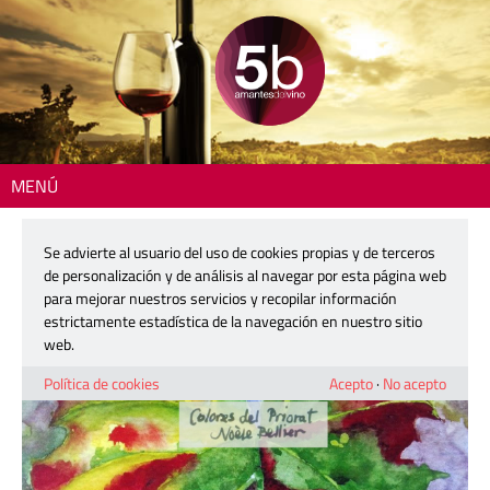
MENÚ
Inicio
>
Zona DO
> Arte, vino y música en Clos Figueras
Se advierte al usuario del uso de cookies propias y de terceros
Arte, vino y música en Clos Figueras
de personalización y de análisis al navegar por esta página web
para mejorar nuestros servicios y recopilar información
estrictamente estadística de la navegación en nuestro sitio
7 septiembre, 2016
web.
Política de cookies
Acepto
·
No acepto