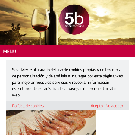
MENÚ
Inicio
> 260218-aperitivo-bar-02
Se advierte al usuario del uso de cookies propias y de terceros
260218-aperitivo-bar-02
de personalización y de análisis al navegar por esta página web
para mejorar nuestros servicios y recopilar información
estrictamente estadística de la navegación en nuestro sitio
18 febrero, 2026
web.
Política de cookies
Acepto
·
No acepto