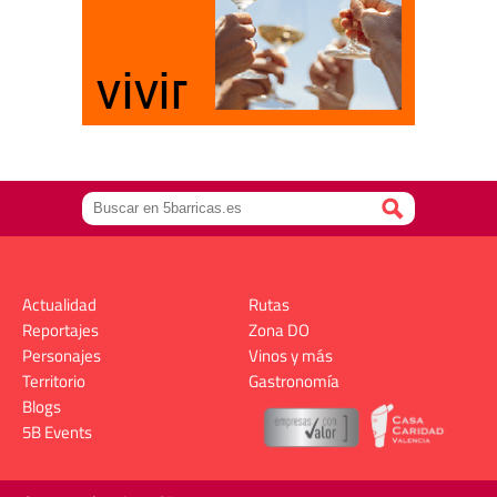
Actualidad
Rutas
Reportajes
Zona DO
Personajes
Vinos y más
Territorio
Gastronomía
Blogs
5B Events