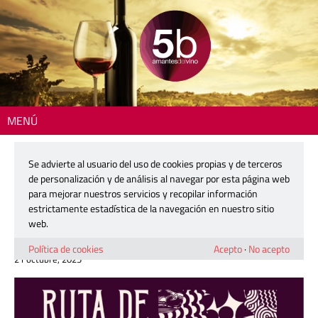
MENÚ
Inicio
>
Zona DO
> Alicante revive sus tabernas históricas con una ruta
de tapas maridadas con Vinos Alicante DOP
Se advierte al usuario del uso de cookies propias y de terceros
de personalización y de análisis al navegar por esta página web
Alicante revive sus tabernas
para mejorar nuestros servicios y recopilar información
históricas con una ruta de tapas
estrictamente estadística de la navegación en nuestro sitio
maridadas con Vinos Alicante DOP
web.
Política de cookies
Acepto
·
No acepto
21 octubre, 2025