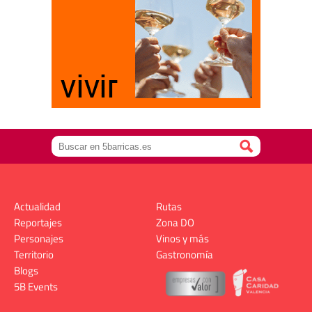
Actualidad
Rutas
Reportajes
Zona DO
Personajes
Vinos y más
Territorio
Gastronomía
Blogs
5B Events