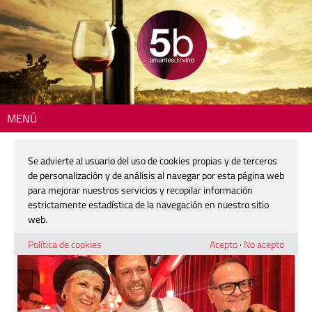
MENÚ
Inicio
>
Gastronomía
> Adela y Carlo, un último acto
Se advierte al usuario del uso de cookies propias y de terceros
Adela y Carlo, un último acto
de personalización y de análisis al navegar por esta página web
para mejorar nuestros servicios y recopilar información
estrictamente estadística de la navegación en nuestro sitio
12 diciembre, 2025
web.
Política de cookies
Acepto
·
No acepto