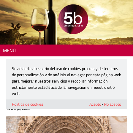
MENÚ
Inicio
>
Actualidad
> ACEVIN celebra su XXXIII Asamblea General en
Requena, Ciudad Española del Vino 2026
Se advierte al usuario del uso de cookies propias y de terceros
de personalización y de análisis al navegar por esta página web
ACEVIN celebra su XXXIII Asamblea
para mejorar nuestros servicios y recopilar información
General en Requena, Ciudad Española
estrictamente estadística de la navegación en nuestro sitio
del Vino 2026
web.
Política de cookies
Acepto
·
No acepto
14 mayo, 2026