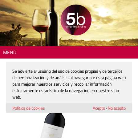
MENÚ
Inicio
> 2604-sueno-de-megala-det
Se advierte al usuario del uso de cookies propias y de terceros
2604-sueno-de-megala-det
de personalización y de análisis al navegar por esta página web
para mejorar nuestros servicios y recopilar información
estrictamente estadística de la navegación en nuestro sitio
5 marzo, 2026
web.
Política de cookies
Acepto
·
No acepto