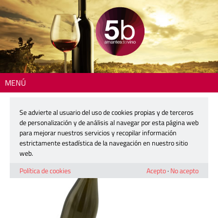
MENÚ
Inicio
> 2604-la-tardana-de-estenas-det
Se advierte al usuario del uso de cookies propias y de terceros
2604-la-tardana-de-estenas-det
de personalización y de análisis al navegar por esta página web
para mejorar nuestros servicios y recopilar información
estrictamente estadística de la navegación en nuestro sitio
5 marzo, 2026
web.
Política de cookies
Acepto
·
No acepto