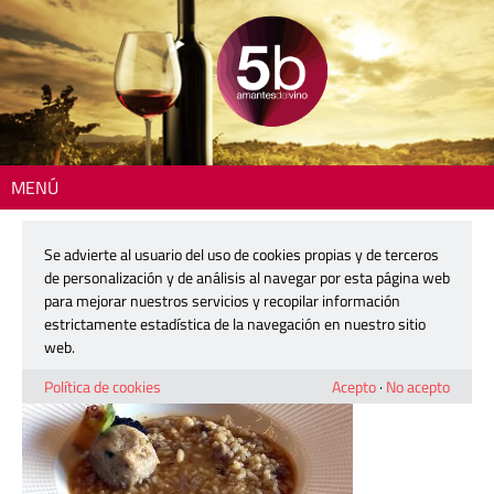
MENÚ
Inicio
> 220215-belondrade-villarreal-12
Se advierte al usuario del uso de cookies propias y de terceros
220215-belondrade-villarreal-12
de personalización y de análisis al navegar por esta página web
para mejorar nuestros servicios y recopilar información
estrictamente estadística de la navegación en nuestro sitio
15 febrero, 2022
web.
Política de cookies
Acepto
·
No acepto