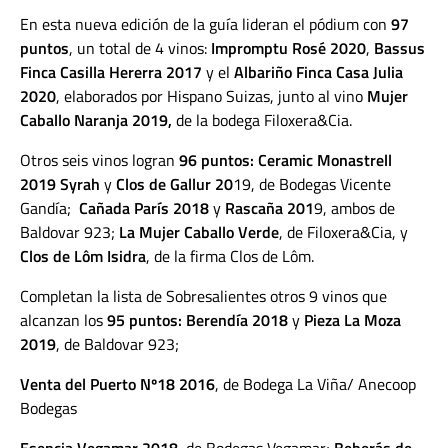
En esta nueva edición de la guía lideran el pódium con
97
puntos
, un total de 4 vinos:
Impromptu Rosé 2020
,
Bassus
Finca Casilla Hererra
2017
y el
Albariño Finca Casa Julia
2020
, elaborados por Hispano Suizas, junto al vino
Mujer
Caballo Naranja 2019,
de la bodega Filoxera&Cia.
Otros seis vinos logran
96 puntos: Ceramic Monastrell
2019 Syrah
y
Clos de Gallur 20
19, de Bodegas Vicente
Gandía;
Cañada París 2018
y
Rascaña 201
9, ambos de
Baldovar 923;
La Mujer Caballo Verde
, de Filoxera&Cia, y
Clos de Lôm Isidra
, de la firma Clos de Lôm.
Completan la lista de Sobresalientes otros 9 vinos que
alcanzan los
95 puntos: Berendía 2018
y
Pieza La Moza
2019
, de Baldovar 923;
Venta del Puerto Nº18 2016
, de Bodega La Viña/ Anecoop
Bodegas