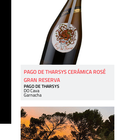
PAGO DE THARSYS CERÁMICA ROSÉ
GRAN RESERVA
PAGO DE THARSYS
DO Cava
Garnacha