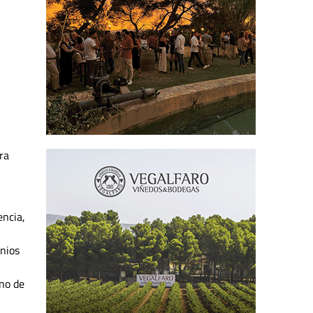
ra
encia,
inios
ano de