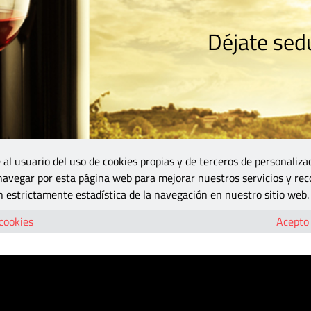
Déjate sedu
RISMO
ZONA DO
VINOS Y MÁS
GASTRONOMÍA
BLOGS
5B
 al usuario del uso de cookies propias y de terceros de personaliza
 navegar por esta página web para mejorar nuestros servicios y rec
palpita pura vida
 estrictamente estadística de la navegación en nuestro sitio web.
territorio palpita pura vida
 cookies
Acepto