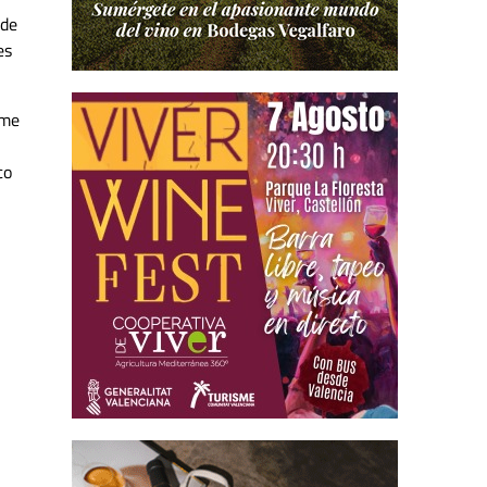
 de
es
sme
co