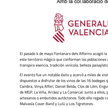
El pasado 4 de mayo Fontanars dels Alforins acogió la
este territorio mágico que conforman las poblaciones 
transpira esencia, tradición vinícola, belleza paisajísti
El evento fue un notable éxito y acercó a miles de visit
dispuestos a disfrutar de los vinos de las 16 bodegas q
Cambra, Vinya Alforí, Daniel Belda, Clos de Lôm, Engu
de MGP, La Viña, Arráez y La Comarcal. Junto a ellos, p
artesanos o embutidos autóctonos. Todo ello regado con
Malvasía Cover Band y Lulú y Los Tigretones.