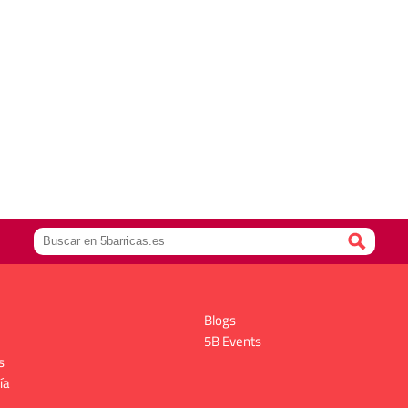
Blogs
5B Events
s
ía