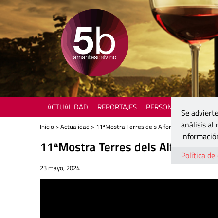
ACTUALIDAD
REPORTAJES
PERSONAJES
ENOTU
Se advierte
análisis al
Inicio
>
Actualidad
> 11ªMostra Terres dels Alforins: el territorio 
información
11ªMostra Terres dels Alforins: el 
Política de
23 mayo, 2024