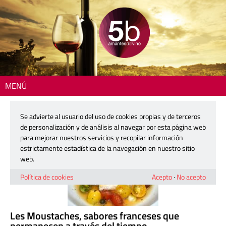
MENÚ
Resultados de búsqueda
Se advierte al usuario del uso de cookies propias y de terceros
de personalización y de análisis al navegar por esta página web
para mejorar nuestros servicios y recopilar información
estrictamente estadística de la navegación en nuestro sitio
web.
Política de cookies
Acepto
·
No acepto
Les Moustaches, sabores franceses que
permanecen a través del tiempo