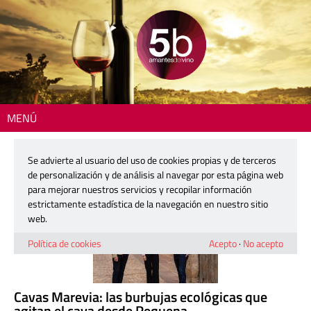
MENÚ
Resultados de búsqueda
Se advierte al usuario del uso de cookies propias y de terceros
de personalización y de análisis al navegar por esta página web
para mejorar nuestros servicios y recopilar información
estrictamente estadística de la navegación en nuestro sitio
web.
Política de cookies
Acepto
·
No acepto
Cavas Marevia: las burbujas ecológicas que
agitan el cava desde Requena