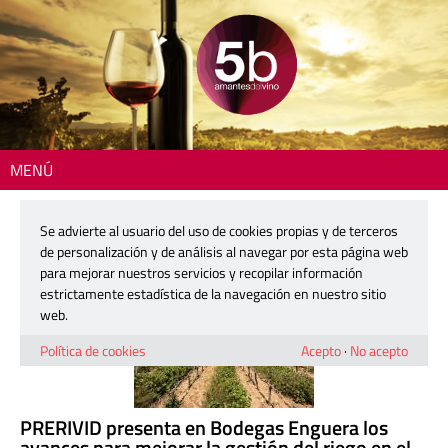
MENÚ
Resultados de búsqueda
Se advierte al usuario del uso de cookies propias y de terceros
de personalización y de análisis al navegar por esta página web
para mejorar nuestros servicios y recopilar información
estrictamente estadística de la navegación en nuestro sitio
web.
Política de cookies
Acepto
·
No acepto
PRERIVID presenta en Bodegas Enguera los
avances para mejorar la gestión del riego en el