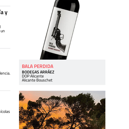
a y
l
 un
BALA PERDIDA
BODEGAS ARRÁEZ
lencia.
DOP Alicante
Alicante Bouschet
ícolas