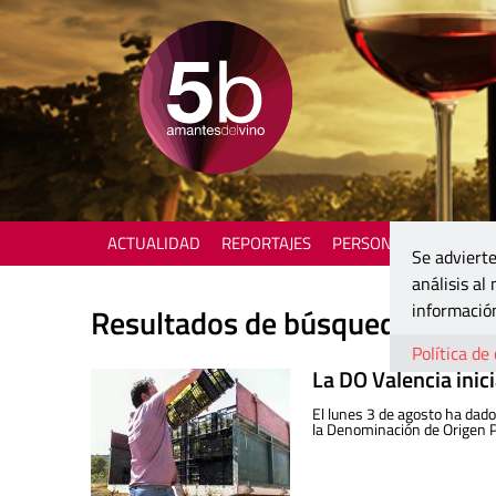
ACTUALIDAD
REPORTAJES
PERSONAJES
ENOTU
Se advierte
análisis al
información
Resultados de búsqueda
Política de
La DO Valencia inic
El lunes 3 de agosto ha dad
la Denominación de Origen P