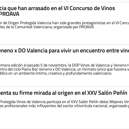
ia que han arrasado en el VI Concurso de Vinos
 PROAVA
n de Origen Protegida Valencia han sido grandes protagonistas en el VI Conc
ales de la Comunitat Valenciana, organizado por PROAVA.
neno x DO Valencia para vivir un encuentro entre vin
primera edición el pasado 5 de noviembre, la DOP Vinos de Valencia y Veneno
tro del ciclo Piano Bar Veneno x DO Valencia, un formato único que fusiona v
úblico en un ambiente íntimo, creativo y profundamente valenciano.
enta su firme mirada al origen en el XXV Salón Peñín
rotegida Vinos de Valencia participa en el XXV Salón Peñín delos Mejores Vi
s profesionales más influyentes del sector vitivinícola nacional, organizado 