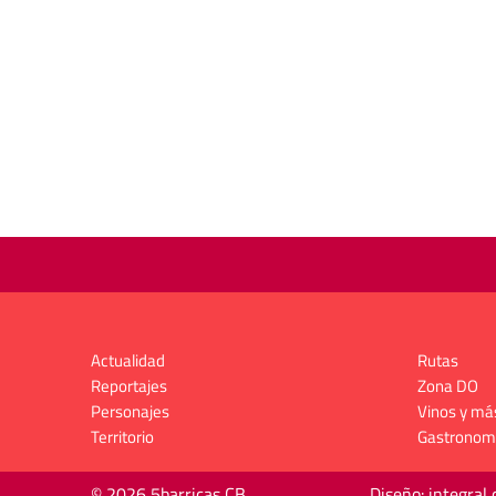
Actualidad
Rutas
Reportajes
Zona DO
Personajes
Vinos y má
Territorio
Gastronom
© 2026 5barricas CB
Diseño: integral