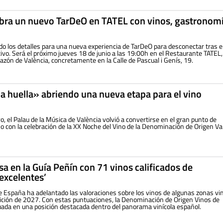
ebra un nuevo TarDeO en TATEL con vinos, gastronomí
o los detalles para una nueva experiencia de TarDeO para desconectar tras e
tivo. Será el próximo jueves 18 de junio a las 19:00h en el Restaurante TATEL,
orazón de València, concretamente en la Calle de Pascual i Genís, 19.
a huella» abriendo una nueva etapa para el vino
 el Palau de la Música de València volvió a convertirse en el gran punto de
o con la celebración de la XX Noche del Vino de la Denominación de Origen Va
sa en la Guía Peñín con 71 vinos calificados de
‘excelentes’
e España ha adelantado las valoraciones sobre los vinos de algunas zonas vin
ición de 2027. Con estas puntuaciones, la Denominación de Origen Vinos de
uada en una posición destacada dentro del panorama vinícola español.