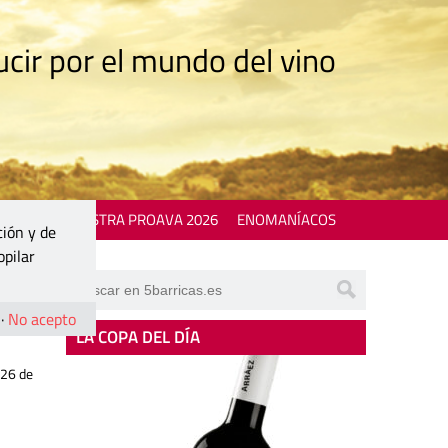
cir por el mundo del vino
 EVENTS
MOSTRA PROAVA 2026
ENOMANÍACOS
ción y de
opilar
·
No acepto
LA COPA DEL DÍA
026 de