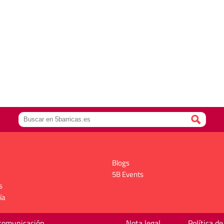
Blogs
5B Events
s
ía
 comunicación
Nota legal
Política de