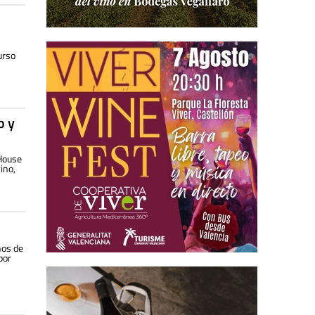
urso
o y
 House
ino,
nos de
por