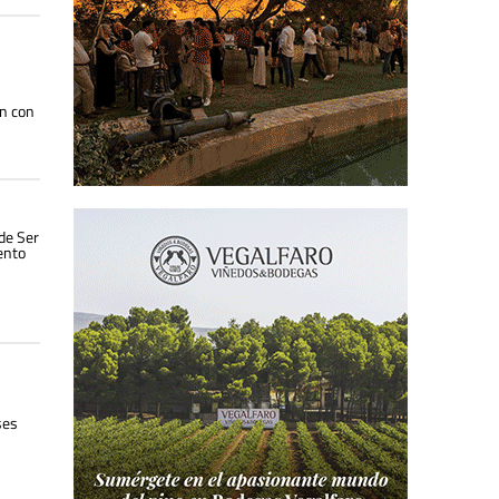
ón con
 de Ser
ento
ses