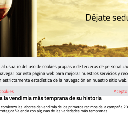
Déjate sedu
RISMO
ZONA DO
VINOS Y MÁS
GASTRONOMÍA
BLOGS
5B
 al usuario del uso de cookies propias y de terceros de personaliza
 navegar por esta página web para mejorar nuestros servicios y rec
 estrictamente estadística de la navegación en nuestro sitio web.
 cookies
Acepto
ia la vendimia más temprana de su historia
o comienzo las labores de vendimia de los primeros racimos de la campaña 2
rotegida Valencia con algunas de las variedades más tempranas.