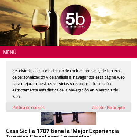
MENÚ
Resultados de búsqueda
Se advierte al usuario del uso de cookies propias y de terceros
de personalización y de análisis al navegar por esta página web
para mejorar nuestros servicios y recopilar información
estrictamente estadística de la navegación en nuestro sitio
web.
Política de cookies
Acepto
·
No acepto
Casa Sicilia 1707 tiene la ‘Mejor Experiencia
Turística Global para Cruceristas’