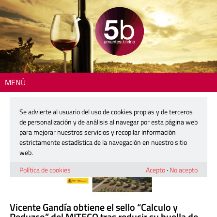
MENÚ
Resultados de búsqueda
Se advierte al usuario del uso de cookies propias y de terceros
de personalización y de análisis al navegar por esta página web
para mejorar nuestros servicios y recopilar información
estrictamente estadística de la navegación en nuestro sitio
web.
Política de cookies
Acepto
·
No acepto
Vicente Gandía obtiene el sello “Calculo y
Reduzco” del MITECO tras reducir su huella de