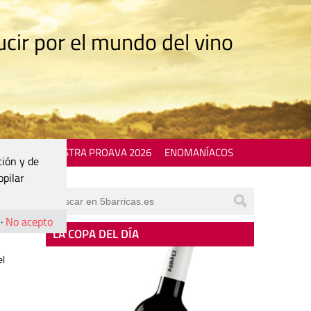
cir por el mundo del vino
 EVENTS
MOSTRA PROAVA 2026
ENOMANÍACOS
ción y de
opilar
·
No acepto
LA COPA DEL DÍA
el