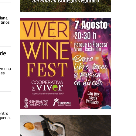
iana,
stinos
 de
 en una
hes
entro
equena.