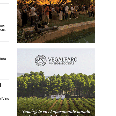
inos
 sus
 Ruta
l
l Vino