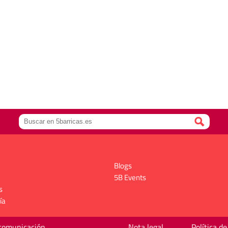
Blogs
5B Events
s
ía
 comunicación
Nota legal
Política de