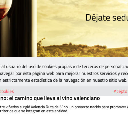
Déjate sedu
RISMO
ZONA DO
VINOS Y MÁS
GASTRONOMÍA
BLOGS
5B
 al usuario del uso de cookies propias y de terceros de personaliza
 navegar por esta página web para mejorar nuestros servicios y rec
 estrictamente estadística de la navegación en nuestro sitio web.
 cookies
Acepto
ino: el camino que lleva al vino valenciano
re viñedos surgió Valencia Ruta del Vino, un proyecto nacido para promover 
rritorios que se integran en esta entidad.