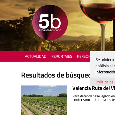
ACTUALIDAD
REPORTAJES
PERSONAJES
ENOTU
Se advierte
análisis al
información
Resultados de búsqueda
Política de
Valencia Ruta del V
Para defender ese legado ent
enoturismo en torno a los te