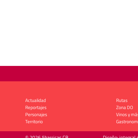
Actualidad
Rutas
Reportajes
Zona DO
Personajes
Vinos y má
Territorio
Gastronom
© 2026 5barricas CB
Diseño: integral