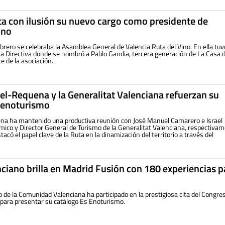
ta con ilusión su nuevo cargo como presidente de
ino
ebrero se celebraba la Asamblea General de Valencia Ruta del Vino. En ella tuv
nta Directiva donde se nombró a Pablo Gandia, tercera generación de La Casa d
 de la asociación.
iel-Requena y la Generalitat Valenciana refuerzan su
 enoturismo
ena ha mantenido una productiva reunión con José Manuel Camarero e Israel
mico y Director General de Turismo de la Generalitat Valenciana, respectivam
acó el papel clave de la Ruta en la dinamización del territorio a través del
ciano brilla en Madrid Fusión con 180 experiencias p
 de la Comunidad Valenciana ha participado en la prestigiosa cita del Congre
 para presentar su catálogo Es Enoturismo.